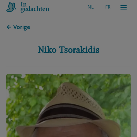
NL
FR
← Vorige
Niko
Tsorakidis