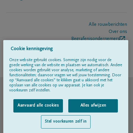
Alle rouwberichten
Over ons
Begrafenisondernemers
Contact
Cookie kennisgeving
Onze website gebruikt cookies. Sommige zijn nodig voor de
goede werking van de website en plaatsen we automatisch. Andere
Volg ons op
cookies worden gebruikt voor analyse, marketing of andere
functionaliteiten; daarvoor vragen we wél jouw toestemming. Door
op “Aanvaard alle cookies” te klikken gaat u akkoord met het
© DELA
opslaan van alle cookies op uw apparaat. Je kan ook je
voorkeuren zelf instellen.
Gebruiksvoorwaarden
Aanvaard alle cookies
Alles afwijzen
Privacyverklaring
Stel voorkeuren zelf in
Toegankelijkheidsverklaring