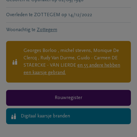
Overleden te
ZOTTEGEM
op
14/12/2022
Woonachtig te
Zottegem
Georges Borloo , michel stevens, Monique De
Clercq , Rudy Van Durme, Guido - Carmen DE
STAERCKE - VAN LIERDE
en
55
andere
hebben
een kaarsje gebrand.
Rouwregister
Digitaal kaarsje branden