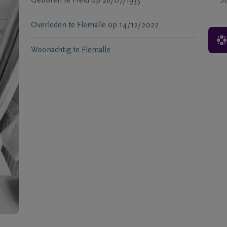
Geboren te
Heid
op
28/07/1935
S
Overleden te
Flemalle
op
14/12/2022
Woonachtig te
Flemalle