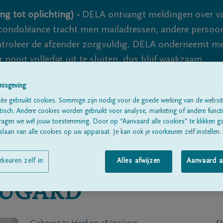
ng tot oplichting) -
DELA ontvangt meldingen over va
ondoléance tracht men mailadressen, andere persoon
controleer de afzender zorgvuldig. DELA onderneemt m
 nooit volledig uit te sluiten, dus blijf waakzaam.
nisgeving
te gebruikt cookies. Sommige zijn nodig voor de goede werking van de websit
Alle rouwberichten
Over ons
B
sch. Andere cookies worden gebruikt voor analyse, marketing of andere functio
ragen we wél jouw toestemming. Door op “Aanvaard alle cookies” te klikken g
laan van alle cookies op uw apparaat. Je kan ook je voorkeuren zelf instellen.
rkeuren zelf in
Alles afwijzen
Aanvaard a
UGARD