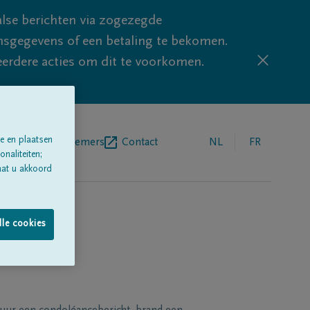
lse berichten via zogezegde
sgegevens of een betaling te bekomen.
eerdere acties om dit te voorkomen.
e en plaatsen
egrafenisondernemers
Contact
NL
FR
naliteiten;
aat u akkoord
lle cookies