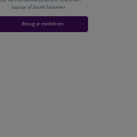
tuur een condoléancebericht, brand een
kaarsje of bestel bloemen
Betuig je medeleven