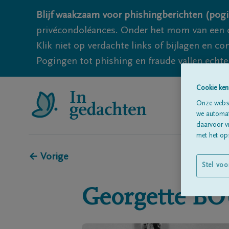
Blijf waakzaam voor phishingberichten (pogi
privécondoléances. Onder het mom van een c
Klik niet op verdachte links of bijlagen en 
Pogingen tot phishing en fraude vallen echter
Cookie ken
Onze websi
we automati
daarvoor v
met het ops
← Vorige
Stel voo
Georgette
BO