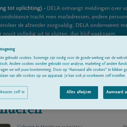
ng tot oplichting) -
DELA ontvangt meldingen over va
ondoléance tracht men mailadressen, andere persoon
controleer de afzender zorgvuldig. DELA onderneemt m
 nooit volledig uit te sluiten, dus blijf waakzaam.
nisgeving
te gebruikt cookies. Sommige zijn nodig voor de goede werking van de websit
Alle rouwberichten
Over ons
B
sch. Andere cookies worden gebruikt voor analyse, marketing of andere functio
ragen we wél jouw toestemming. Door op “Aanvaard alle cookies” te klikken g
laan van alle cookies op uw apparaat. Je kan ook je voorkeuren zelf instellen.
rkeuren zelf in
Alles afwijzen
Aanvaard a
chueren