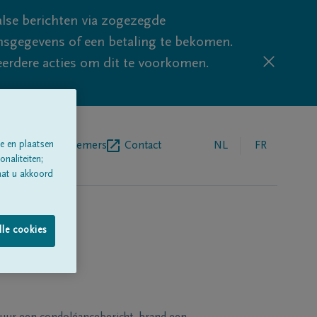
lse berichten via zogezegde
sgegevens of een betaling te bekomen.
eerdere acties om dit te voorkomen.
e en plaatsen
egrafenisondernemers
Contact
NL
FR
naliteiten;
aat u akkoord
lle cookies