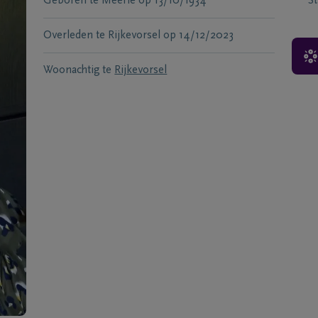
Geboren te
Meerle
op
13/10/1934
S
Overleden te
Rijkevorsel
op
14/12/2023
Woonachtig te
Rijkevorsel