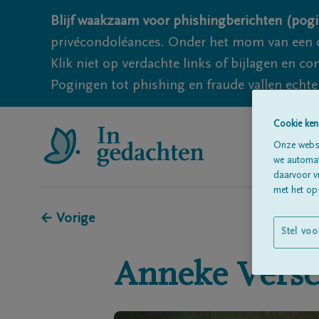
Blijf waakzaam voor phishingberichten (pogi
privécondoléances. Onder het mom van een c
Klik niet op verdachte links of bijlagen en 
Pogingen tot phishing en fraude vallen echter
Cookie ken
Onze websi
we automati
daarvoor v
met het ops
← Vorige
Stel voo
Anneke
Vers