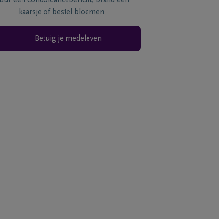
tuur een condoléancebericht, brand een
kaarsje of bestel bloemen
Betuig je medeleven