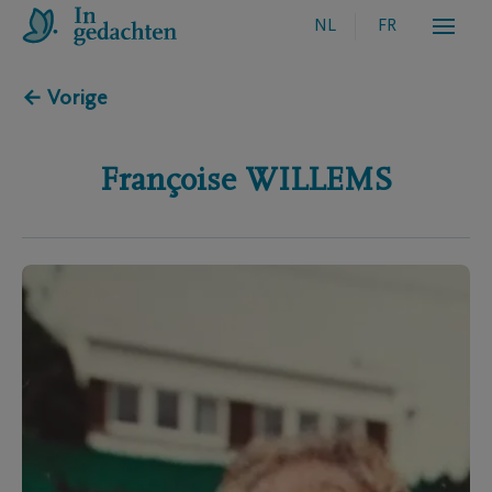
NL
FR
← Vorige
Françoise
WILLEMS