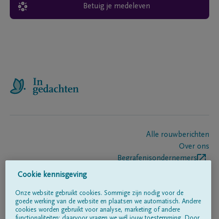
Betuig je medeleven
Alle rouwberichten
Over ons
Begrafenisondernemers
Contact
Cookie kennisgeving
Onze website gebruikt cookies. Sommige zijn nodig voor de
goede werking van de website en plaatsen we automatisch. Andere
Volg ons op
cookies worden gebruikt voor analyse, marketing of andere
functionaliteiten; daarvoor vragen we wél jouw toestemming. Door