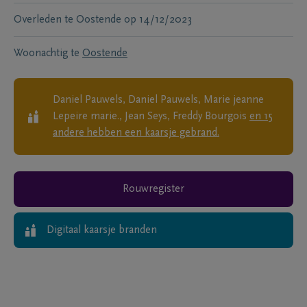
Overleden te
Oostende
op
14/12/2023
Woonachtig te
Oostende
Daniel Pauwels, Daniel Pauwels, Marie jeanne
Lepeire marie., Jean Seys, Freddy Bourgois
en
15
andere
hebben een kaarsje gebrand.
Rouwregister
Digitaal kaarsje branden