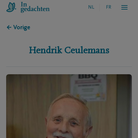
NL
FR
← Vorige
Hendrik
Ceulemans