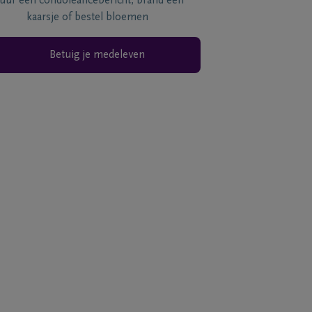
tuur een condoléancebericht, brand een
kaarsje of bestel bloemen
Betuig je medeleven