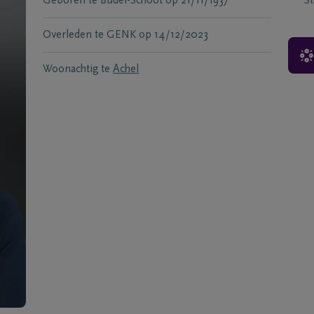
Geboren te
Budel-Schoot
op
21/11/1937
S
Overleden te
GENK
op
14/12/2023
Woonachtig te
Achel