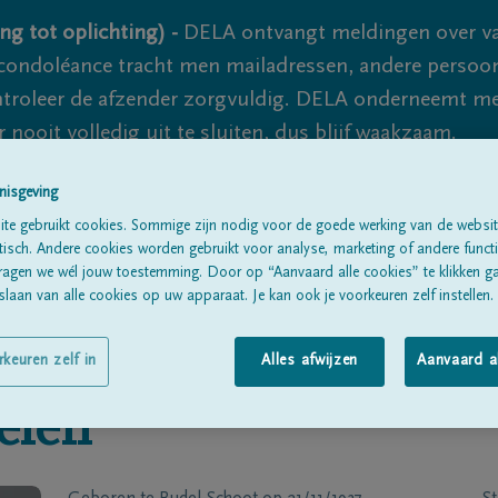
ng tot oplichting) -
DELA ontvangt meldingen over va
ondoléance tracht men mailadressen, andere persoon
controleer de afzender zorgvuldig. DELA onderneemt m
 nooit volledig uit te sluiten, dus blijf waakzaam.
nisgeving
te gebruikt cookies. Sommige zijn nodig voor de goede werking van de websit
Alle rouwberichten
Over ons
B
sch. Andere cookies worden gebruikt voor analyse, marketing of andere functio
ragen we wél jouw toestemming. Door op “Aanvaard alle cookies” te klikken g
laan van alle cookies op uw apparaat. Je kan ook je voorkeuren zelf instellen.
rkeuren zelf in
Alles afwijzen
Aanvaard a
elen