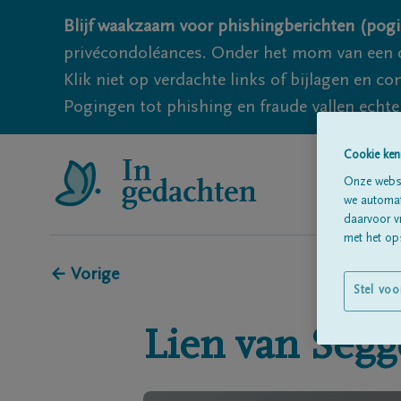
Blijf waakzaam voor phishingberichten (pogi
privécondoléances. Onder het mom van een c
Klik niet op verdachte links of bijlagen en 
Pogingen tot phishing en fraude vallen echter
Cookie ken
Onze websi
we automati
daarvoor v
met het ops
← Vorige
Stel voo
Lien
van Segg