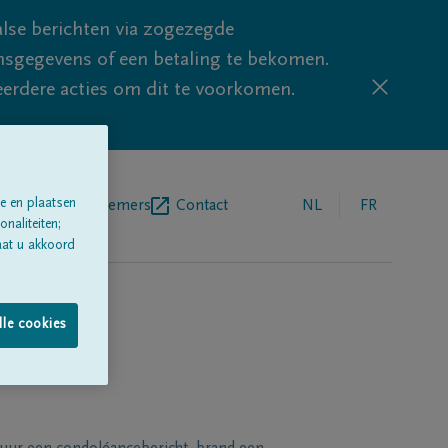
lse berichten via zogezegde
sgegevens of een betaling te bekomen.
eerdere acties om dit te voorkomen.
e en plaatsen
egrafenisondernemers
Contact
NL
FR
naliteiten;
aat u akkoord
lle cookies