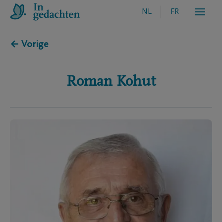
NL
FR
← Vorige
Roman
Kohut