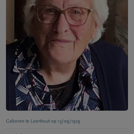
Geboren te
Loenhout
op
13/09/1929