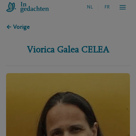
NL
FR
← Vorige
Viorica Galea
CELEA