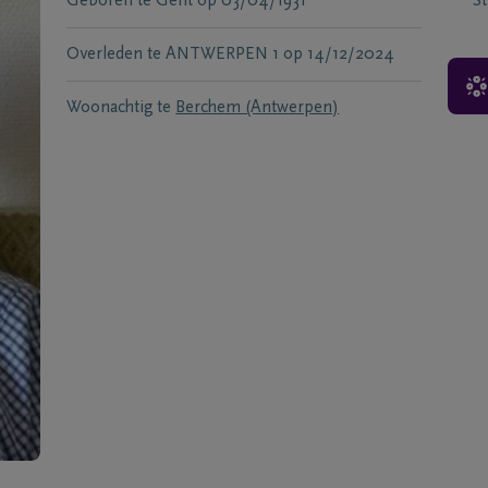
Geboren te
Gent
op
03/04/1931
S
Overleden te
ANTWERPEN 1
op
14/12/2024
Woonachtig te
Berchem (Antwerpen)