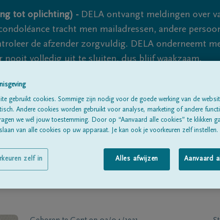
ng tot oplichting) -
DELA ontvangt meldingen over va
ondoléance tracht men mailadressen, andere persoon
controleer de afzender zorgvuldig. DELA onderneemt m
 nooit volledig uit te sluiten, dus blijf waakzaam.
nisgeving
te gebruikt cookies. Sommige zijn nodig voor de goede werking van de websit
Alle rouwberichten
Over ons
B
sch. Andere cookies worden gebruikt voor analyse, marketing of andere functio
ragen we wél jouw toestemming. Door op “Aanvaard alle cookies” te klikken g
laan van alle cookies op uw apparaat. Je kan ook je voorkeuren zelf instellen.
rkeuren zelf in
Alles afwijzen
Aanvaard a