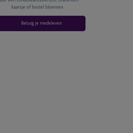
tuur een condoléancebericht, brand een
kaarsje of bestel bloemen
Betuig je medeleven