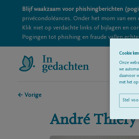
Blijf waakzaam voor phishingberichten (pogi
privécondoléances. Onder het mom van een c
Klik niet op verdachte links of bijlagen en 
Pogingen tot phishing en fraude vallen echter
Cookie ken
Onze websi
we automati
daarvoor v
met het ops
← Vorige
Stel voo
André
Thièry