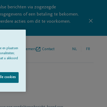
lse berichten via zogezegde
sgegevens of een betaling te bekomen.
eerdere acties om dit te voorkomen.
e en plaatsen
egrafenisondernemers
Contact
NL
FR
naliteiten;
aat u akkoord
lle cookies