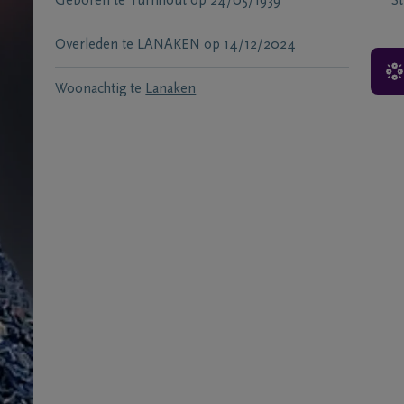
Geboren te
Turnhout
op
24/05/1939
S
Overleden te
LANAKEN
op
14/12/2024
Woonachtig te
Lanaken