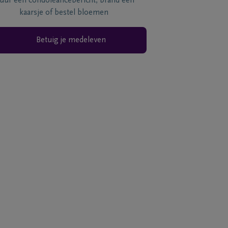
tuur een condoléancebericht, brand een
kaarsje of bestel bloemen
Betuig je medeleven