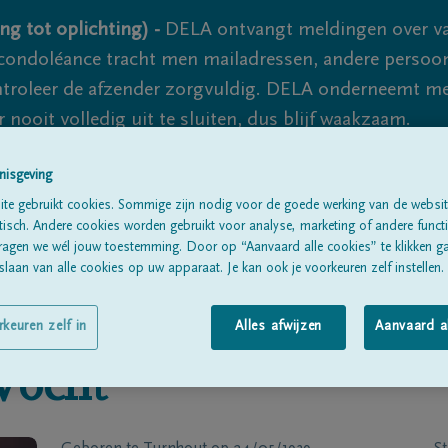
ng tot oplichting) -
DELA ontvangt meldingen over va
ondoléance tracht men mailadressen, andere persoon
controleer de afzender zorgvuldig. DELA onderneemt m
 nooit volledig uit te sluiten, dus blijf waakzaam.
nisgeving
Alle rouwberichten
Over ons
B
te gebruikt cookies. Sommige zijn nodig voor de goede werking van de websit
sch. Andere cookies worden gebruikt voor analyse, marketing of andere functio
ragen we wél jouw toestemming. Door op “Aanvaard alle cookies” te klikken g
laan van alle cookies op uw apparaat. Je kan ook je voorkeuren zelf instellen.
rkeuren zelf in
Alles afwijzen
Aanvaard a
Vocht