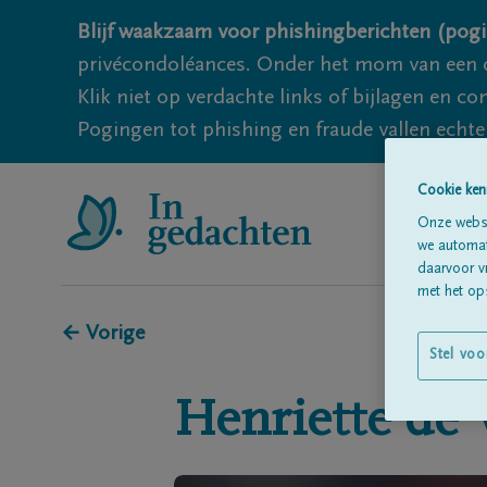
Blijf waakzaam voor phishingberichten (pogi
privécondoléances. Onder het mom van een c
Klik niet op verdachte links of bijlagen en 
Pogingen tot phishing en fraude vallen echter
Cookie ken
Onze websi
we automati
daarvoor v
met het ops
← Vorige
Stel voo
Henriette
de 