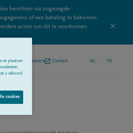
lse berichten via zogezegde
sgegevens of een betaling te bekomen.
eerdere acties om dit te voorkomen.
egrafenisondernemers
Contact
NL
FR
e en plaatsen
naliteiten;
aat u akkoord
lle cookies