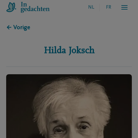
NL
FR
← Vorige
Hilda
Joksch