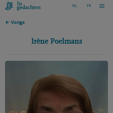
NL
FR
← Vorige
Irène
Poelmans