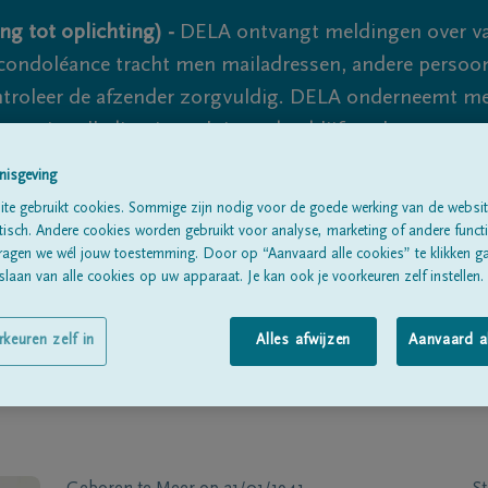
ng tot oplichting) -
DELA ontvangt meldingen over va
ondoléance tracht men mailadressen, andere persoon
controleer de afzender zorgvuldig. DELA onderneemt m
 nooit volledig uit te sluiten, dus blijf waakzaam.
nisgeving
te gebruikt cookies. Sommige zijn nodig voor de goede werking van de websit
Alle rouwberichten
Over ons
B
sch. Andere cookies worden gebruikt voor analyse, marketing of andere functio
ragen we wél jouw toestemming. Door op “Aanvaard alle cookies” te klikken g
laan van alle cookies op uw apparaat. Je kan ook je voorkeuren zelf instellen.
rkeuren zelf in
Alles afwijzen
Aanvaard a