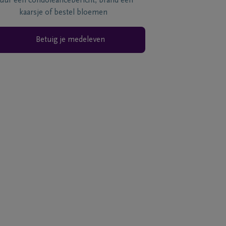
tuur een condoléancebericht, brand een
kaarsje of bestel bloemen
Betuig je medeleven