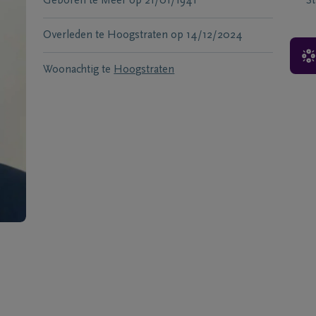
Geboren te
Meer
op
21/01/1941
S
Overleden te
Hoogstraten
op
14/12/2024
Woonachtig te
Hoogstraten