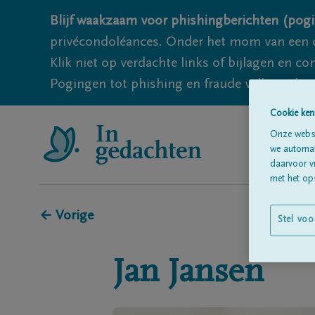
Blijf waakzaam voor phishingberichten (pogi
privécondoléances. Onder het mom van een c
Klik niet op verdachte links of bijlagen en 
Pogingen tot phishing en fraude vallen echter
Cookie ken
Onze websi
we automati
daarvoor v
met het ops
← Vorige
Stel voo
Jan
Jansen