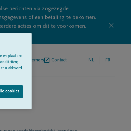
lse berichten via zogezegde
sgegevens of een betaling te bekomen.
eerdere acties om dit te voorkomen.
e en plaatsen
egrafenisondernemers
Contact
NL
FR
naliteiten;
aat u akkoord
lle cookies