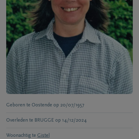
Geboren te
Oostende
op
20/07/1957
Overleden te
BRUGGE
op
14/12/2024
Woonachtig te
Gistel