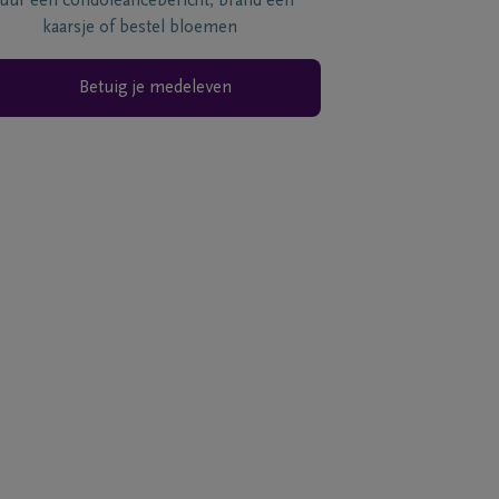
tuur een condoléancebericht, brand een
kaarsje of bestel bloemen
Betuig je medeleven