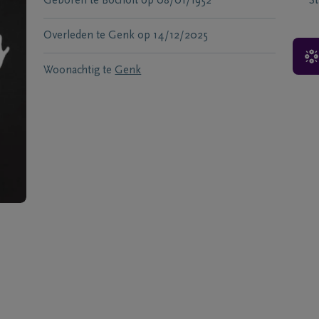
Geboren te
Bocholt
op
08/01/1952
S
Overleden te
Genk
op
14/12/2025
Woonachtig te
Genk