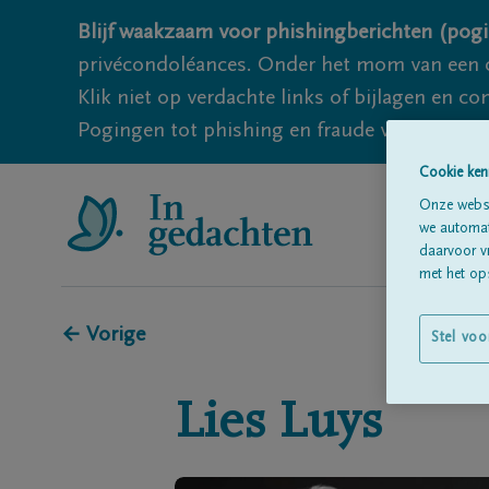
Blijf waakzaam voor phishingberichten (pogi
privécondoléances. Onder het mom van een c
Klik niet op verdachte links of bijlagen en 
Pogingen tot phishing en fraude vallen echter
Cookie ken
Onze websi
we automati
daarvoor v
met het ops
← Vorige
Stel voo
Lies
Luys