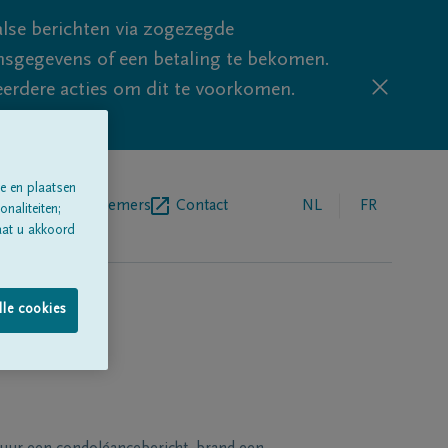
lse berichten via zogezegde
sgegevens of een betaling te bekomen.
eerdere acties om dit te voorkomen.
e en plaatsen
egrafenisondernemers
Contact
NL
FR
naliteiten;
aat u akkoord
lle cookies