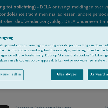
ng tot oplichting) -
DELA ontvangt meldingen over va
ondoléance tracht men mailadressen, andere persoon
controleer de afzender zorgvuldig. DELA onderneemt m
 nooit volledig uit te sluiten, dus blijf waakzaam.
nisgeving
te gebruikt cookies. Sommige zijn nodig voor de goede werking van de websit
Alle rouwberichten
Over ons
B
sch. Andere cookies worden gebruikt voor analyse, marketing of andere functio
ragen we wél jouw toestemming. Door op “Aanvaard alle cookies” te klikken g
laan van alle cookies op uw apparaat. Je kan ook je voorkeuren zelf instellen.
rkeuren zelf in
Alles afwijzen
Aanvaard a