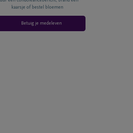
tuur een condoléancebericht, brand een
kaarsje of bestel bloemen
Betuig je medeleven