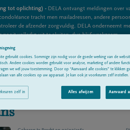
ng tot oplichting) -
DELA ontvangt meldingen over va
ondoléance tracht men mailadressen, andere persoon
controleer de afzender zorgvuldig. DELA onderneemt m
 nooit volledig uit te sluiten, dus blijf waakzaam.
nisgeving
te gebruikt cookies. Sommige zijn nodig voor de goede werking van de websit
Alle rouwberichten
Over ons
B
sch. Andere cookies worden gebruikt voor analyse, marketing of andere functio
ragen we wél jouw toestemming. Door op “Aanvaard alle cookies” te klikken g
laan van alle cookies op uw apparaat. Je kan ook je voorkeuren zelf instellen.
rkeuren zelf in
Alles afwijzen
Aanvaard a
ns