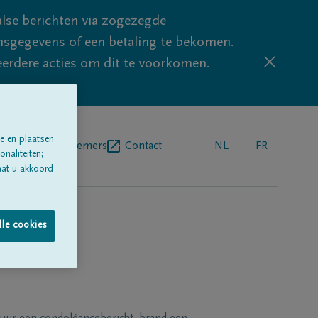
lse berichten via zogezegde
sgegevens of een betaling te bekomen.
eerdere acties om dit te voorkomen.
e en plaatsen
egrafenisondernemers
Contact
NL
FR
naliteiten;
aat u akkoord
lle cookies