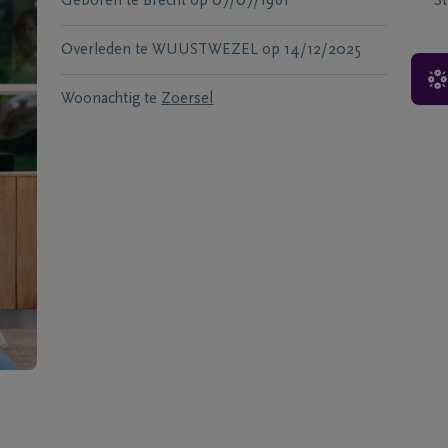
Geboren te
Brecht
op
07/07/1961
S
Overleden te
WUUSTWEZEL
op
14/12/2025
Woonachtig te
Zoersel