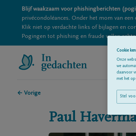
Blijf waakzaam voor phishingberichten (pogi
privécondoléances. Onder het mom van een c
Klik niet op verdachte links of bijlagen en 
Pogingen tot phishing en fraude vallen echter
Cookie ken
Onze websi
we automati
daarvoor v
met het ops
← Vorige
Stel voo
Paul
Haverma