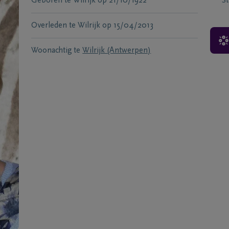
Geboren te
Wilrijk
op
21/10/1922
S
Overleden te
Wilrijk
op
15/04/2013
Woonachtig te
Wilrijk (Antwerpen)