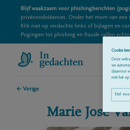
Blijf waakzaam voor phishingberichten (pogi
privécondoléances. Onder het mom van een c
Klik niet op verdachte links of bijlagen en 
Pogingen tot phishing en fraude vallen echter
Cookie ken
Onze websi
we automati
daarvoor v
met het ops
← Vorige
Stel voo
Marie José
Va