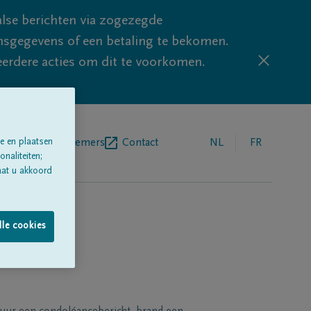
lse berichten via zogezegde
sgegevens of een betaling te bekomen.
eerdere acties om dit te voorkomen.
egrafenisondernemers
Contact
NL
FR
e en plaatsen
naliteiten;
aat u akkoord
lle cookies