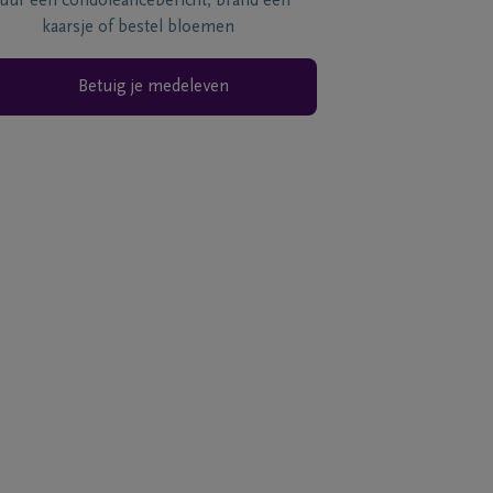
tuur een condoléancebericht, brand een
kaarsje of bestel bloemen
Betuig je medeleven