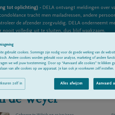
ng tot oplichting) -
DELA ontvangt meldingen over va
ondoléance tracht men mailadressen, andere persoon
controleer de afzender zorgvuldig. DELA onderneemt m
 nooit volledig uit te sluiten, dus blijf waakzaam.
nisgeving
Alle rouwberichten
Over ons
B
te gebruikt cookies. Sommige zijn nodig voor de goede werking van de websit
sch. Andere cookies worden gebruikt voor analyse, marketing of andere functio
ragen we wél jouw toestemming. Door op “Aanvaard alle cookies” te klikken g
laan van alle cookies op uw apparaat. Je kan ook je voorkeuren zelf instellen.
rkeuren zelf in
Alles afwijzen
Aanvaard a
n de Weyer