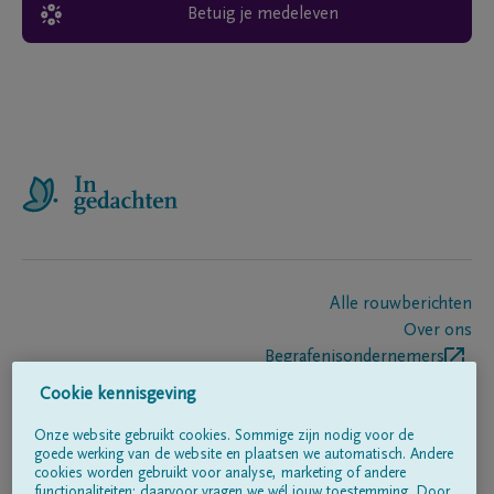
Betuig je medeleven
Alle rouwberichten
Over ons
Begrafenisondernemers
Contact
Cookie kennisgeving
Onze website gebruikt cookies. Sommige zijn nodig voor de
goede werking van de website en plaatsen we automatisch. Andere
Volg ons op
cookies worden gebruikt voor analyse, marketing of andere
functionaliteiten; daarvoor vragen we wél jouw toestemming. Door