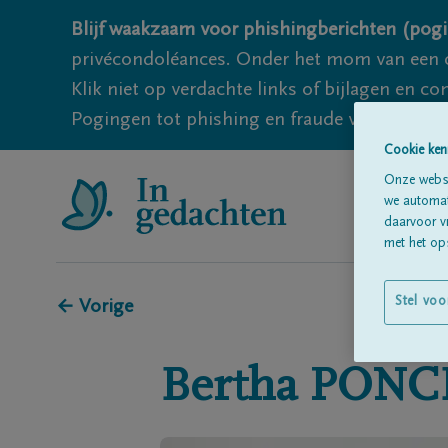
Blijf waakzaam voor phishingberichten (pogi
privécondoléances. Onder het mom van een c
Klik niet op verdachte links of bijlagen en 
Pogingen tot phishing en fraude vallen echter
Cookie ken
Onze websi
we automati
daarvoor v
met het ops
Stel voo
← Vorige
Bertha
PONC