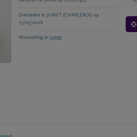
Geboren te
Jumet
op
11/02/1927
S
Overleden te
JUMET (CHARLEROI)
op
15/05/2026
Woonachtig te
Jumet
ontact