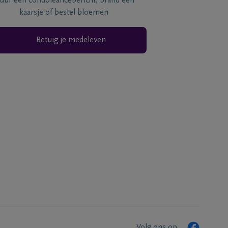
tuur een condoléancebericht, brand een
kaarsje of bestel bloemen
Betuig je medeleven
Volg ons op