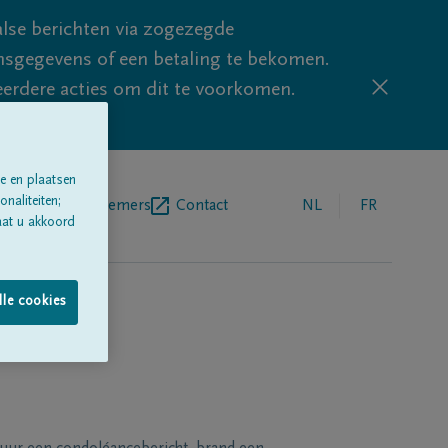
lse berichten via zogezegde
sgegevens of een betaling te bekomen.
eerdere acties om dit te voorkomen.
e en plaatsen
naliteiten;
egrafenisondernemers
Contact
NL
FR
aat u akkoord
lle cookies