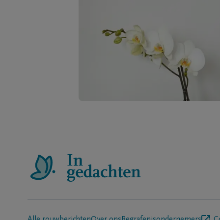
Alle rouwberichten
Over ons
Begrafenisondernemers
C