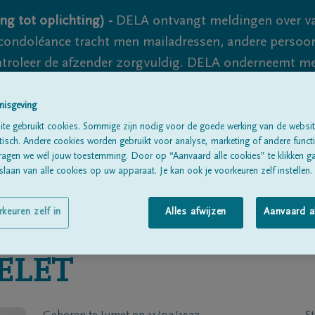
ng tot oplichting) -
DELA ontvangt meldingen over va
ondoléance tracht men mailadressen, andere persoon
controleer de afzender zorgvuldig. DELA onderneemt m
 nooit volledig uit te sluiten, dus blijf waakzaam.
nisgeving
te gebruikt cookies. Sommige zijn nodig voor de goede werking van de websit
sch. Andere cookies worden gebruikt voor analyse, marketing of andere functio
Alle rouwberichten
Over ons
B
ragen we wél jouw toestemming. Door op “Aanvaard alle cookies” te klikken g
laan van alle cookies op uw apparaat. Je kan ook je voorkeuren zelf instellen.
rkeuren zelf in
Alles afwijzen
Aanvaard a
ELET