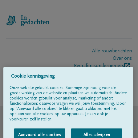
Alle rouwberichten
Over ons
Begrafenisondernemers
Contact
Cookie kennisgeving
Onze website gebruikt cookies. Sommige zijn nodig voor de
goede werking van de website en plaatsen we automatisch. Andere
Volg ons op
cookies worden gebruikt voor analyse, marketing of andere
functionaliteiten; daarvoor vragen we wél jouw toestemming. Door
op “Aanvaard alle cookies” te klikken gaat u akkoord met het
© DELA
opslaan van alle cookies op uw apparaat. Je kan ook je
voorkeuren zelf instellen.
Gebruiksvoorwaarden
Aanvaard alle cookies
Alles afwijzen