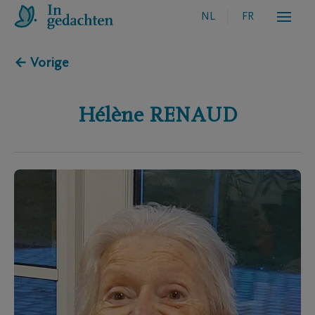
NL
FR
← Vorige
Hélène
RENAUD