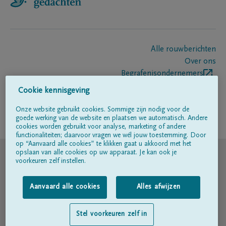
Alle rouwberichten
Over ons
Begrafenisondernemers
Contact
Cookie kennisgeving
Onze website gebruikt cookies. Sommige zijn nodig voor de
goede werking van de website en plaatsen we automatisch. Andere
Volg ons op
cookies worden gebruikt voor analyse, marketing of andere
functionaliteiten; daarvoor vragen we wél jouw toestemming. Door
op “Aanvaard alle cookies” te klikken gaat u akkoord met het
© DELA
opslaan van alle cookies op uw apparaat. Je kan ook je
voorkeuren zelf instellen.
Gebruiksvoorwaarden
Aanvaard alle cookies
Alles afwijzen
Privacyverklaring
Stel voorkeuren zelf in
Toegankelijkheidsverklaring