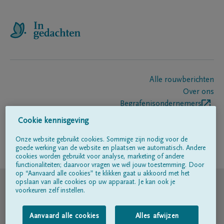
Alle rouwberichten
Over ons
Begrafenisondernemers
Contact
Cookie kennisgeving
Onze website gebruikt cookies. Sommige zijn nodig voor de
goede werking van de website en plaatsen we automatisch. Andere
Volg ons op
cookies worden gebruikt voor analyse, marketing of andere
functionaliteiten; daarvoor vragen we wél jouw toestemming. Door
op “Aanvaard alle cookies” te klikken gaat u akkoord met het
© DELA
opslaan van alle cookies op uw apparaat. Je kan ook je
voorkeuren zelf instellen.
Gebruiksvoorwaarden
Aanvaard alle cookies
Alles afwijzen