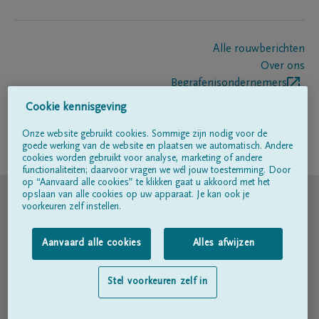
Alle rouwberichten
Over ons
Begrafenisondernemers
Contact
Cookie kennisgeving
Onze website gebruikt cookies. Sommige zijn nodig voor de
goede werking van de website en plaatsen we automatisch. Andere
Volg ons op
cookies worden gebruikt voor analyse, marketing of andere
functionaliteiten; daarvoor vragen we wél jouw toestemming. Door
op “Aanvaard alle cookies” te klikken gaat u akkoord met het
© DELA
opslaan van alle cookies op uw apparaat. Je kan ook je
voorkeuren zelf instellen.
Gebruiksvoorwaarden
Aanvaard alle cookies
Alles afwijzen
Privacyverklaring
Stel voorkeuren zelf in
Toegankelijkheidsverklaring
Cookiebeleid