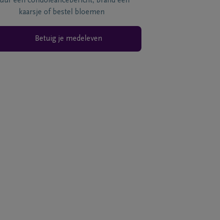
tuur een condoléancebericht, brand een
kaarsje of bestel bloemen
Betuig je medeleven