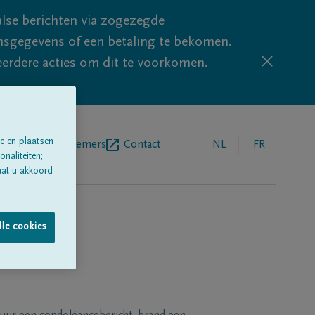
lse berichten via zogezegde
sgegevens of een betaling te bekomen.
eerdere acties om dit te voorkomen.
e en plaatsen
egrafenisondernemers
Contact
NL
FR
naliteiten;
aat u akkoord
lle cookies