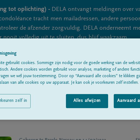
ng tot oplichting) -
DELA ontvangt meldingen over va
ondoléance tracht men mailadressen, andere persoon
controleer de afzender zorgvuldig. DELA onderneemt m
 nooit volledig uit te sluiten, dus blijf waakzaam.
nisgeving
te gebruikt cookies. Sommige zijn nodig voor de goede werking van de websit
Alle rouwberichten
Over ons
B
sch. Andere cookies worden gebruikt voor analyse, marketing of andere functio
ragen we wél jouw toestemming. Door op “Aanvaard alle cookies” te klikken g
laan van alle cookies op uw apparaat. Je kan ook je voorkeuren zelf instellen.
rkeuren zelf in
Alles afwijzen
Aanvaard a