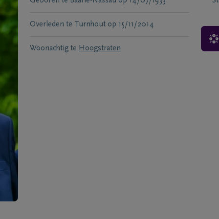
Geboren te
Baarle-Nassau
op
14/07/1933
S
Overleden te
Turnhout
op
15/11/2014
Woonachtig te
Hoogstraten