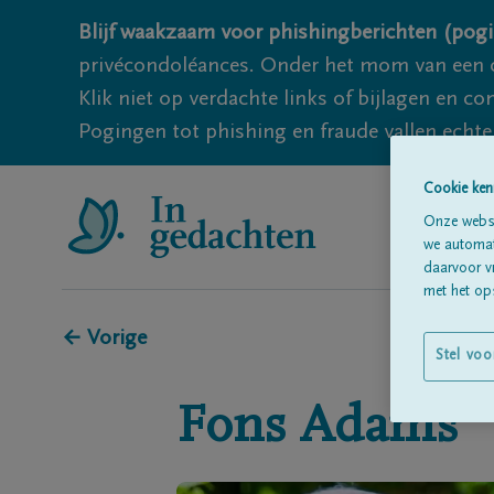
Blijf waakzaam voor phishingberichten (pogi
privécondoléances. Onder het mom van een c
Klik niet op verdachte links of bijlagen en 
Pogingen tot phishing en fraude vallen echter
Cookie ken
Onze websi
we automati
daarvoor v
met het ops
← Vorige
Stel voo
Fons
Adams