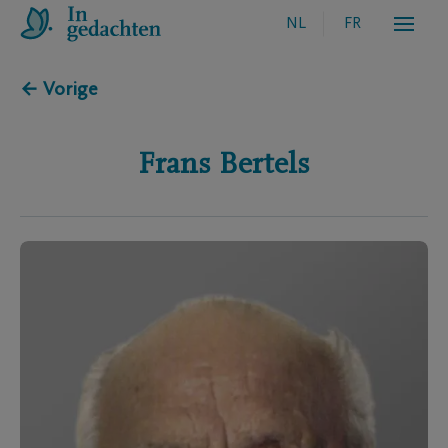
NL
FR
← Vorige
Frans
Bertels