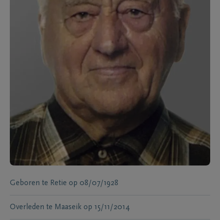
Geboren te
Retie
op
08/07/1928
Overleden te
Maaseik
op
15/11/2014