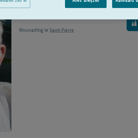
Geboren te
Saint-Pierre
op
08/09/1921
rkeuren zelf in
Alles afwijzen
Aanvaard a
Overleden te
Saint-Pierre
op
15/11/2015
Woonachtig te
Saint-Pierre