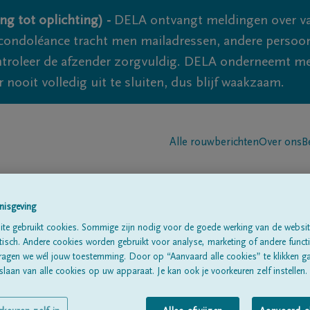
ng tot oplichting) -
DELA ontvangt meldingen over va
ondoléance tracht men mailadressen, andere persoon
controleer de afzender zorgvuldig. DELA onderneemt m
 nooit volledig uit te sluiten, dus blijf waakzaam.
Alle rouwberichten
Over ons
B
nisgeving
te gebruikt cookies. Sommige zijn nodig voor de goede werking van de websit
sch. Andere cookies worden gebruikt voor analyse, marketing of andere functio
IN
ragen we wél jouw toestemming. Door op “Aanvaard alle cookies” te klikken g
laan van alle cookies op uw apparaat. Je kan ook je voorkeuren zelf instellen.