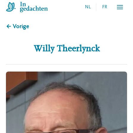
NL
FR
← Vorige
Willy
Theerlynck