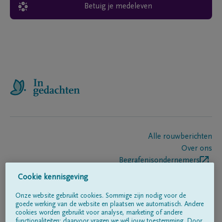
Betuig je medeleven
Alle rouwberichten
Over ons
Begrafenisondernemers
Contact
Cookie kennisgeving
Onze website gebruikt cookies. Sommige zijn nodig voor de
goede werking van de website en plaatsen we automatisch. Andere
Volg ons op
cookies worden gebruikt voor analyse, marketing of andere
functionaliteiten; daarvoor vragen we wél jouw toestemming. Door