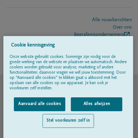
Alle rouwberichten
Over ons
Begrafenisondernemers
Contact
Cookie kennisgeving
Onze website gebruikt cookies. Sommige zijn nodig voor de
goede werking van de website en plaatsen we automatisch. Andere
Volg ons op
cookies worden gebruikt voor analyse, marketing of andere
functionaliteiten; daarvoor vragen we wél jouw toestemming. Door
op “Aanvaard alle cookies” te klikken gaat u akkoord met het
© DELA
opslaan van alle cookies op uw apparaat. Je kan ook je
voorkeuren zelf instellen.
Gebruiksvoorwaarden
Aanvaard alle cookies
Alles afwijzen
Privacyverklaring
Stel voorkeuren zelf in
Toegankelijkheidsverklaring
Cookiebeleid