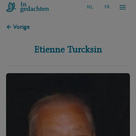
NL
FR
← Vorige
Etienne
Turcksin