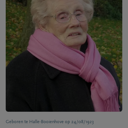
Geboren te
Halle-Booienhove
op
24/08/1923