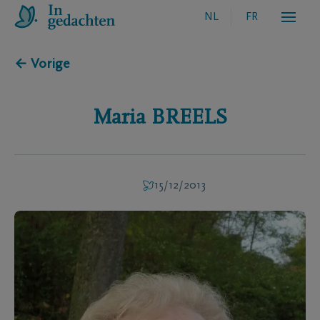
NL
FR
← Vorige
Maria
BREELS
15/12/2013