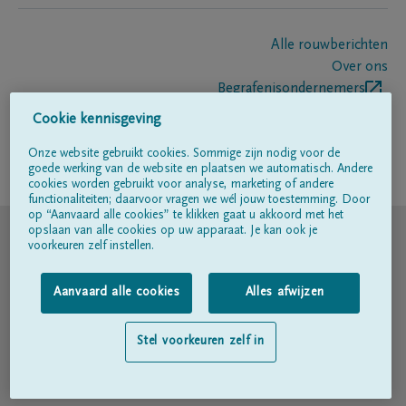
Alle rouwberichten
Over ons
Begrafenisondernemers
Contact
Cookie kennisgeving
Onze website gebruikt cookies. Sommige zijn nodig voor de
goede werking van de website en plaatsen we automatisch. Andere
Volg ons op
cookies worden gebruikt voor analyse, marketing of andere
functionaliteiten; daarvoor vragen we wél jouw toestemming. Door
op “Aanvaard alle cookies” te klikken gaat u akkoord met het
© DELA
opslaan van alle cookies op uw apparaat. Je kan ook je
voorkeuren zelf instellen.
Gebruiksvoorwaarden
Aanvaard alle cookies
Alles afwijzen
Privacyverklaring
Stel voorkeuren zelf in
Toegankelijkheidsverklaring
Cookiebeleid