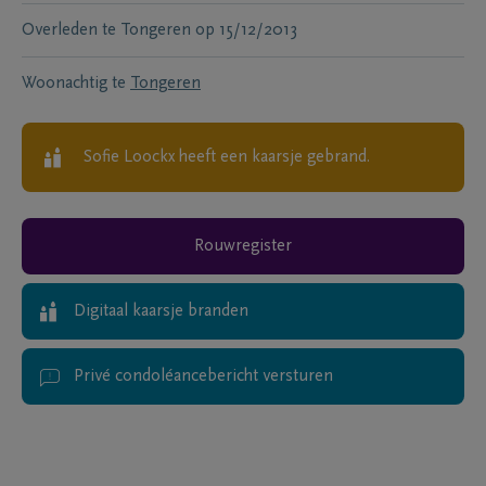
Overleden te
Tongeren
op
15/12/2013
Woonachtig te
Tongeren
Sofie Loockx
heeft een kaarsje gebrand.
Rouwregister
Digitaal kaarsje branden
Privé condoléancebericht versturen