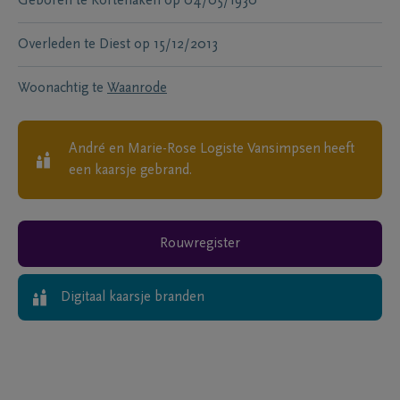
Geboren te
Kortenaken
op
04/05/1930
Overleden te
Diest
op
15/12/2013
Woonachtig te
Waanrode
André en Marie-Rose Logiste Vansimpsen
heeft
een kaarsje gebrand.
Rouwregister
Digitaal kaarsje branden