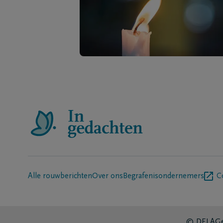
Alle rouwberichten
Over ons
Begrafenisondernemers
C
© DELA
Ge