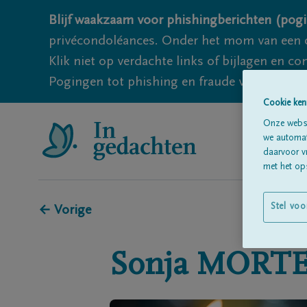
Blijf waakzaam voor phishingberichten (pogi
privécondoléances. Onder het mom van een c
Klik niet op verdachte links of bijlagen en 
Pogingen tot phishing en fraude vallen echter
Cookie ken
Onze websi
we automati
daarvoor v
met het ops
Stel voo
← Vorige
Sonja
MORTE