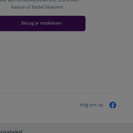
tuur een condoléancebericht, brand een
kaarsje of bestel bloemen
Betuig je medeleven
Volg ons op
ookiebeleid