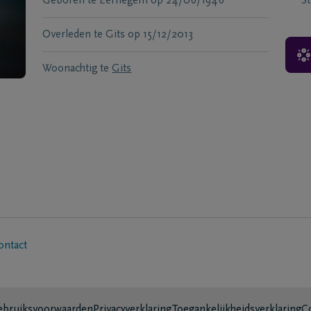
Geboren te
Eernegem
op
24/06/1946
S
Overleden te
Gits
op
15/12/2013
Woonachtig te
Gits
ontact
bruiksvoorwaarden
Privacyverklaring
Toegankelijkheidsverklaring
C