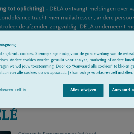
ng tot oplichting) -
DELA ontvangt meldingen over va
ondoléance tracht men mailadressen, andere persoon
controleer de afzender zorgvuldig. DELA onderneemt m
 nooit volledig uit te sluiten, dus blijf waakzaam.
nisgeving
te gebruikt cookies. Sommige zijn nodig voor de goede werking van de websit
sch. Andere cookies worden gebruikt voor analyse, marketing of andere functio
Alle rouwberichten
Over ons
B
ragen we wél jouw toestemming. Door op “Aanvaard alle cookies” te klikken g
laan van alle cookies op uw apparaat. Je kan ook je voorkeuren zelf instellen.
rkeuren zelf in
Alles afwijzen
Aanvaard a
LÉ