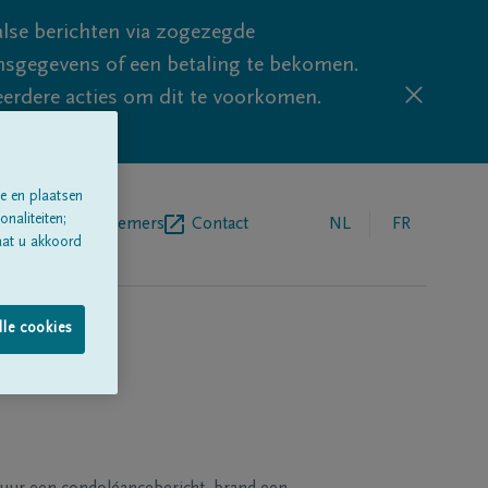
lse berichten via zogezegde
sgegevens of een betaling te bekomen.
eerdere acties om dit te voorkomen.
e en plaatsen
naliteiten;
egrafenisondernemers
Contact
NL
FR
aat u akkoord
lle cookies