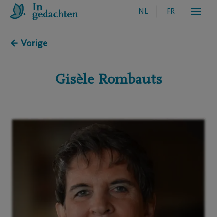
NL
FR
← Vorige
Gisèle
Rombauts