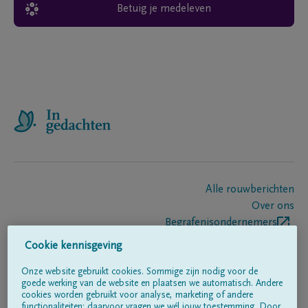
Betuig je medeleven
Alle rouwberichten
Over ons
Begrafenisondernemers
Contact
Cookie kennisgeving
Onze website gebruikt cookies. Sommige zijn nodig voor de
goede werking van de website en plaatsen we automatisch. Andere
Volg ons op
cookies worden gebruikt voor analyse, marketing of andere
functionaliteiten; daarvoor vragen we wél jouw toestemming. Door