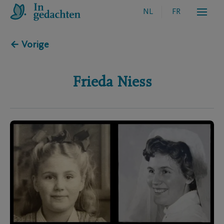
NL
FR
← Vorige
Frieda
Niess