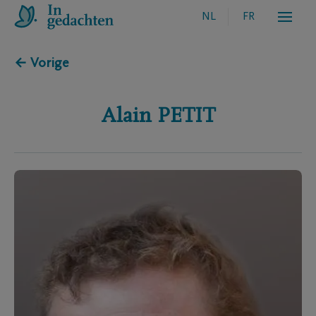
NL
FR
← Vorige
Alain
PETIT