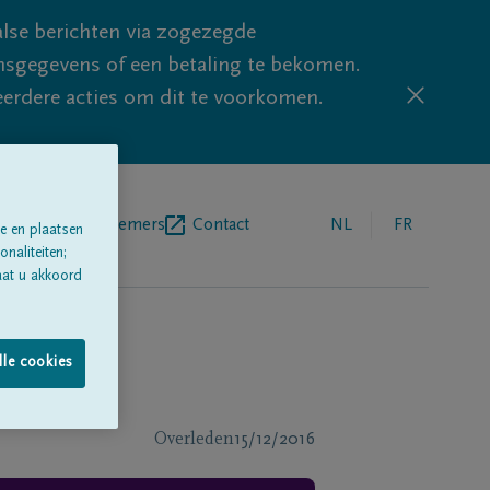
lse berichten via zogezegde
sgegevens of een betaling te bekomen.
eerdere acties om dit te voorkomen.
egrafenisondernemers
Contact
NL
FR
e en plaatsen
naliteiten;
aat u akkoord
lle cookies
Overleden
15/12/2016