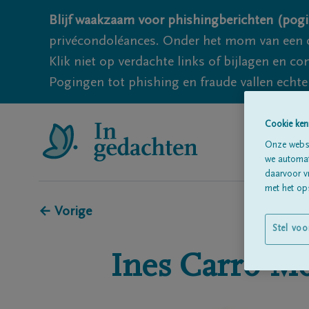
Blijf waakzaam voor phishingberichten (pogi
privécondoléances. Onder het mom van een c
Klik niet op verdachte links of bijlagen en 
Pogingen tot phishing en fraude vallen echter
Cookie ken
Onze websi
we automati
daarvoor v
met het ops
← Vorige
Stel voo
Ines
Carro-M