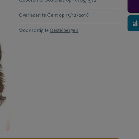
Geboren te
Oostende
op
16/05/1972
Overleden te
Gent
op
15/12/2016
Woonachtig te
Destelbergen