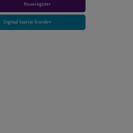
Rouwregister
Digitaal kaarsje branden