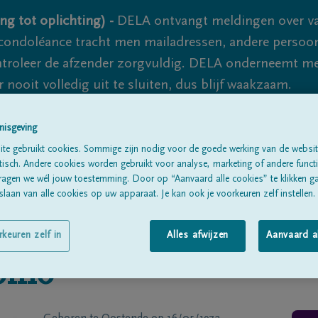
ng tot oplichting) -
DELA ontvangt meldingen over va
ondoléance tracht men mailadressen, andere persoon
controleer de afzender zorgvuldig. DELA onderneemt m
 nooit volledig uit te sluiten, dus blijf waakzaam.
nisgeving
Alle rouwberichten
Over ons
B
te gebruikt cookies. Sommige zijn nodig voor de goede werking van de websit
sch. Andere cookies worden gebruikt voor analyse, marketing of andere functio
ragen we wél jouw toestemming. Door op “Aanvaard alle cookies” te klikken g
laan van alle cookies op uw apparaat. Je kan ook je voorkeuren zelf instellen.
rkeuren zelf in
Alles afwijzen
Aanvaard a
oiño