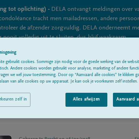
ng tot oplichting) -
DELA ontvangt meldingen over va
ondoléance tracht men mailadressen, andere persoon
controleer de afzender zorgvuldig. DELA onderneemt m
 nooit volledig uit te sluiten, dus blijf waakzaam.
nisgeving
te gebruikt cookies. Sommige zijn nodig voor de goede werking van de websit
Alle rouwberichten
Over ons
B
sch. Andere cookies worden gebruikt voor analyse, marketing of andere functio
ragen we wél jouw toestemming. Door op “Aanvaard alle cookies” te klikken g
laan van alle cookies op uw apparaat. Je kan ook je voorkeuren zelf instellen.
rkeuren zelf in
Alles afwijzen
Aanvaard a