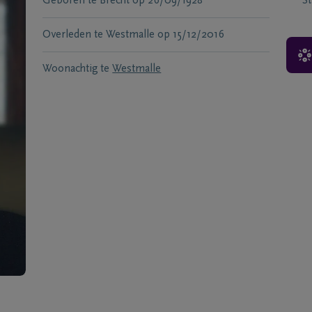
Geboren te
Brecht
op
26/09/1928
S
Overleden te
Westmalle
op
15/12/2016
Woonachtig te
Westmalle