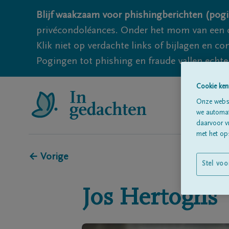
Blijf waakzaam voor phishingberichten (pogi
privécondoléances. Onder het mom van een c
Klik niet op verdachte links of bijlagen en 
Pogingen tot phishing en fraude vallen echter
Cookie ken
Onze websi
we automati
daarvoor v
met het ops
← Vorige
Stel voo
Jos
Hertoghs