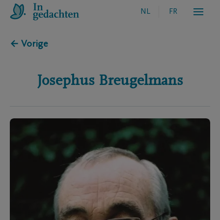
NL
FR
← Vorige
Josephus
Breugelmans