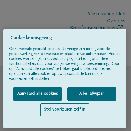
Alle rouwberichten
Over ons
Begrafenisondernemers
Contact
Cookie kennisgeving
Onze website gebruikt cookies. Sommige zijn nodig voor de
goede werking van de website en plaatsen we automatisch. Andere
Volg ons op
cookies worden gebruikt voor analyse, marketing of andere
functionaliteiten; daarvoor vragen we wél jouw toestemming. Door
op “Aanvaard alle cookies” te klikken gaat u akkoord met het
© DELA
opslaan van alle cookies op uw apparaat. Je kan ook je
voorkeuren zelf instellen.
Gebruiksvoorwaarden
Aanvaard alle cookies
Alles afwijzen
Privacyverklaring
Stel voorkeuren zelf in
Toegankelijkheidsverklaring
Cookiebeleid