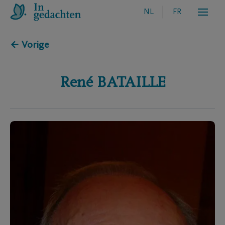
NL
FR
← Vorige
René
BATAILLE