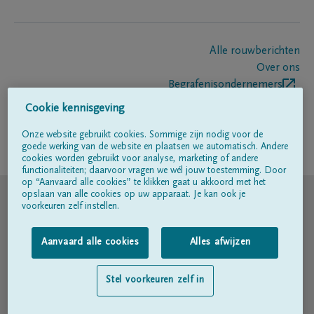
Alle rouwberichten
Over ons
Begrafenisondernemers
Contact
Cookie kennisgeving
Onze website gebruikt cookies. Sommige zijn nodig voor de
goede werking van de website en plaatsen we automatisch. Andere
Volg ons op
cookies worden gebruikt voor analyse, marketing of andere
functionaliteiten; daarvoor vragen we wél jouw toestemming. Door
op “Aanvaard alle cookies” te klikken gaat u akkoord met het
© DELA
opslaan van alle cookies op uw apparaat. Je kan ook je
voorkeuren zelf instellen.
Gebruiksvoorwaarden
Aanvaard alle cookies
Alles afwijzen
Privacyverklaring
Stel voorkeuren zelf in
Toegankelijkheidsverklaring
Cookiebeleid