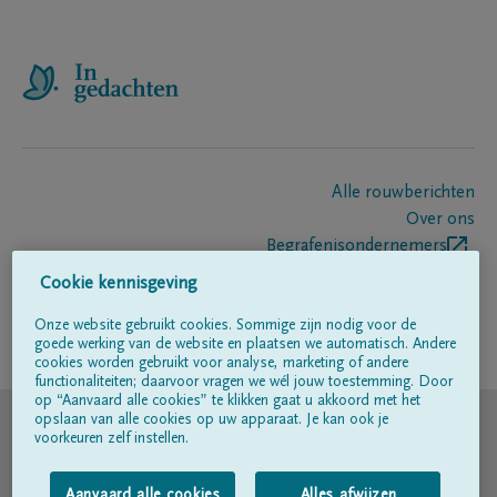
Alle rouwberichten
Over ons
Begrafenisondernemers
Contact
Cookie kennisgeving
Onze website gebruikt cookies. Sommige zijn nodig voor de
goede werking van de website en plaatsen we automatisch. Andere
Volg ons op
cookies worden gebruikt voor analyse, marketing of andere
functionaliteiten; daarvoor vragen we wél jouw toestemming. Door
op “Aanvaard alle cookies” te klikken gaat u akkoord met het
© DELA
opslaan van alle cookies op uw apparaat. Je kan ook je
voorkeuren zelf instellen.
Gebruiksvoorwaarden
Aanvaard alle cookies
Alles afwijzen