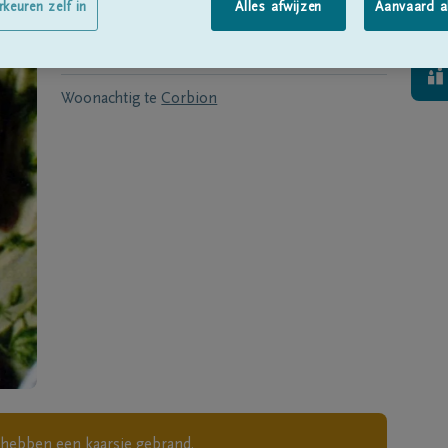
Geboren te
Gedinne
op
20/01/1937
rkeuren zelf in
Alles afwijzen
Aanvaard a
Overleden te
Corbion
op
15/12/2017
Woonachtig te
Corbion
hebben een kaarsje gebrand.