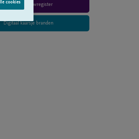
lle cookies
Rouwregister
Digitaal kaarsje branden