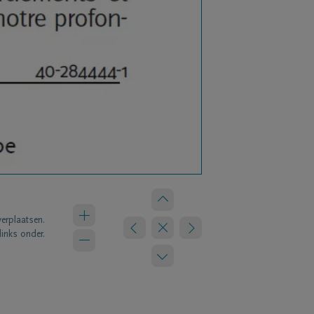
verplaatsen.
links onder.