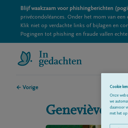
Blijf waakzaam voor phishingberichten (pogi
privécondoléances. Onder het mom van een c
Klik niet op verdachte links of bijlagen en 
Pogingen tot phishing en fraude vallen echter
← Vorige
Cookie ken
Onze websi
we automati
Geneviève
NE
daarvoor v
met het ops