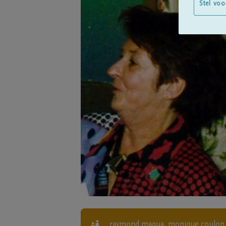
Stel voo
raymond maqua, monique coulon