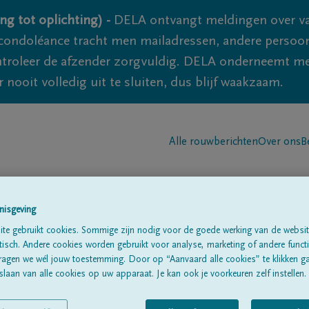
ng tot oplichting) -
DELA ontvangt meldingen over va
ondoléance tracht men mailadressen, andere persoon
controleer de afzender zorgvuldig. DELA onderneemt m
 nooit volledig uit te sluiten, dus blijf waakzaam.
Alle rouwberichten
Over ons
B
nisgeving
te gebruikt cookies. Sommige zijn nodig voor de goede werking van de websit
sch. Andere cookies worden gebruikt voor analyse, marketing of andere functio
IMRY
ragen we wél jouw toestemming. Door op “Aanvaard alle cookies” te klikken g
laan van alle cookies op uw apparaat. Je kan ook je voorkeuren zelf instellen.