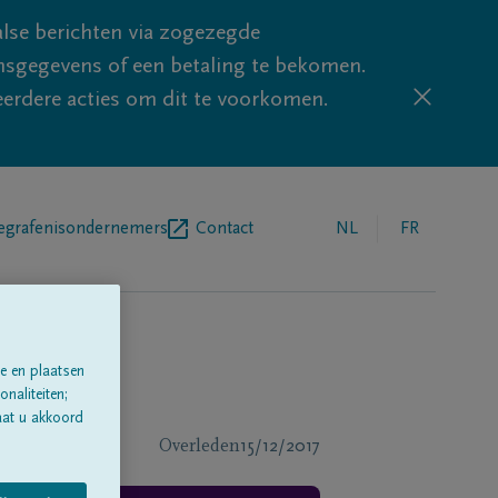
lse berichten via zogezegde
sgegevens of een betaling te bekomen.
eerdere acties om dit te voorkomen.
egrafenisondernemers
Contact
NL
FR
e en plaatsen
naliteiten;
aat u akkoord
Overleden
15/12/2017