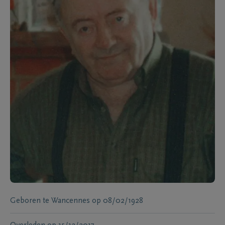
Geboren te
Wancennes
op
08/02/1928