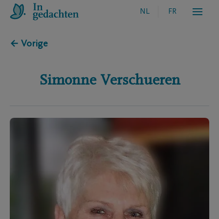
NL
FR
← Vorige
Simonne
Verschueren