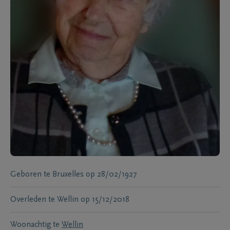
Geboren te
Bruxelles
op
28/02/1927
Overleden te
Wellin
op
15/12/2018
Woonachtig te
Wellin